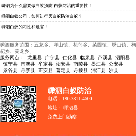
嵊泗为什么需要做白蚁预防-白蚁防治的重要性！
嵊泗白蚁公司，如何进行灭白蚁防治白蚁？
嵊泗白蚁的习性和危害！
嵊泗服务范围：五龙乡、洋山镇、花鸟乡、菜园镇、嵊山镇、枸
杞乡、黄龙乡、
服务网点：
龙里县
广宁县
仁化县
临泉县
芦溪县
泗阳县
镇宁县
南澳县
牟定县
诏安县
南陵县
墨江县
公安县
景谷县
丹寨县
正安县
普定县
丹棱县
浦江县
沙县
嵊泗白蚁防治
电话：180-3811-4600
地址： 嵊泗县
免费上门勘察