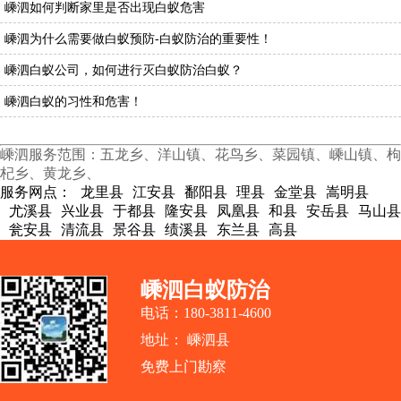
嵊泗如何判断家里是否出现白蚁危害
嵊泗为什么需要做白蚁预防-白蚁防治的重要性！
嵊泗白蚁公司，如何进行灭白蚁防治白蚁？
嵊泗白蚁的习性和危害！
嵊泗服务范围：五龙乡、洋山镇、花鸟乡、菜园镇、嵊山镇、枸
杞乡、黄龙乡、
服务网点：
龙里县
江安县
鄱阳县
理县
金堂县
嵩明县
尤溪县
兴业县
于都县
隆安县
凤凰县
和县
安岳县
马山县
瓮安县
清流县
景谷县
绩溪县
东兰县
高县
嵊泗白蚁防治
电话：180-3811-4600
地址： 嵊泗县
免费上门勘察